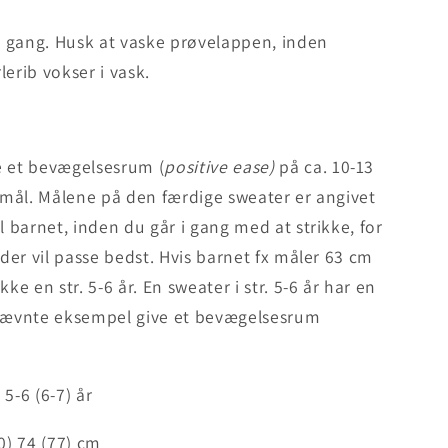
 i gang. Husk at vaske prøvelappen, inden
erib vokser i vask.
e et bevægelsesrum (
positive ease)
på ca. 10-13
stmål. Målene på den færdige sweater er angivet
l barnet, inden du går i gang med at strikke, for
 der vil passe bedst. Hvis barnet fx måler 63 cm
ke en str. 5-6 år. En sweater i str. 5-6 år har en
 nævnte eksempel give et bevægelsesrum
) 5-6 (6-7) år
0) 74 (77) cm