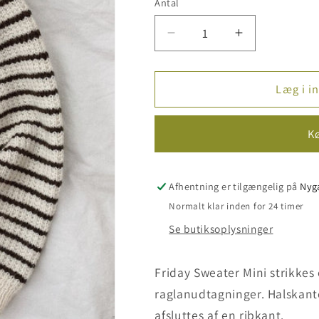
Antal
Reducer
Øg
antallet
antallet
for
for
PetiteKnit
PetiteKnit
Læg i i
opskrift
opskrift
-
-
K
Friday
Friday
Sweater
Sweater
Mini,
Mini,
papirudgave
papirudgave
Afhentning er tilgængelig på
Nyg
Normalt klar inden for 24 timer
Se butiksoplysninger
Friday Sweater Mini strikkes
raglanudtagninger. Halskante
afsluttes af en ribkant.