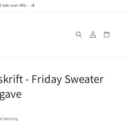
å køb over 499,-
Log
Indkøbskurv
ind
skrift - Friday Sweater
dgave
d betaling.