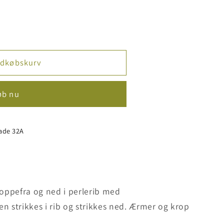
ndkøbskurv
øb nu
ade 32A
 oppefra og ned i perlerib med
n strikkes i rib og strikkes ned. Ærmer og krop