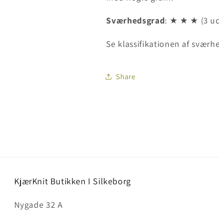
Sværhedsgrad
: ★
★
★
(3 ud
Se klassifikationen af svær
Share
KjærKnit Butikken I Silkeborg
Nygade 32 A