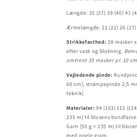
Længde: 35 (37) 39 (40) 41 
Ærmelængde: 21 (22) 26 (27)
Strikkefasthed:
28 masker x
efter vask og blokning.
Bemær
omtrent 35 masker pr. 10 c
Vejledende pinde:
Rundpind 
60 cm), strømpepinde 2,5 
teknik)
Materialer:
94 (103) 113 (12
235 m) til blusens bundfarve
Garn (50 g = 235 m) til blus
med nogle gram.