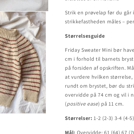
Strik en prøvelap før du går
strikkefastheden måles – perl
Størrelsesguide
Friday Sweater Mini bør hav
cm i forhold til barnets bry
på forsiden af opskriften. Må
at vurdere hvilken størrelse,
rundt om brystet, bør du strik
overvidde på 74 cm og vil i
(
positive ease
) på 11 cm.
Størrelser:
1-2 (2-3) 3-4 (4-5
Mål:
Overvidde: 61 (64) 67 (7