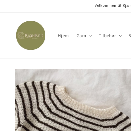
Gå til
Velkommen til KjærK
indhold
Hjem
Garn
Tilbehør
B
Gå til
produktoplysninger