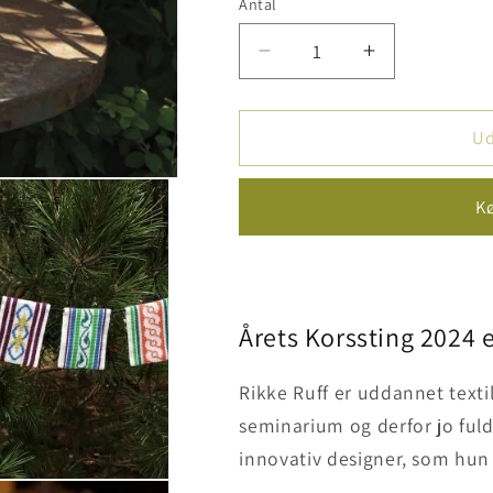
Antal
Reducer
Øg
antallet
antallet
for
for
Haandarbejdets
Haandarbejd
Ud
fremme
fremme
kalender
kalender
K
2024
2024
Årets Korssting 2024 e
Rikke Ruff er uddannet text
seminarium og derfor jo fuld
innovativ designer, som hun t