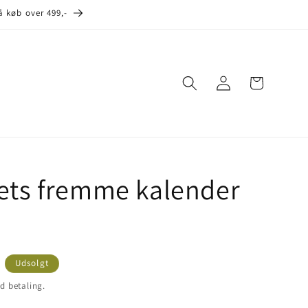
å køb over 499,-
Log
Indkøbskurv
ind
ets fremme kalender
Udsolgt
d betaling.