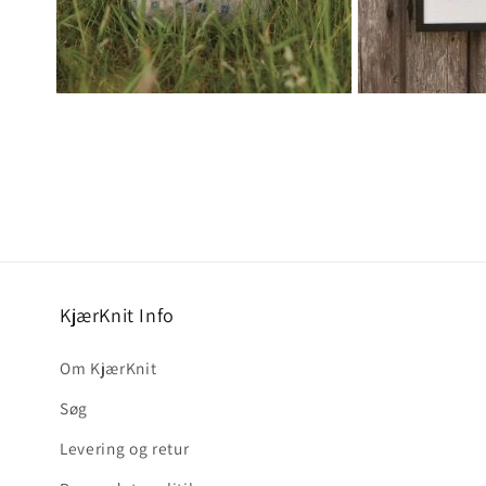
Åbn
Åbn
mediet
mediet
6
7
i
i
modus
modus
KjærKnit Info
Om KjærKnit
Søg
Levering og retur