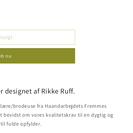
ets
solgt
øb nu
r designet af Rikke Ruff.
illære/brodeuse fra Haandarbejdets Fremmes
t bevidst om vores kvalitetskrav til en dygtig og
il fulde opfylder.